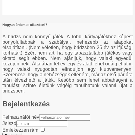
Linkek
Nemzetközi szabályok
Tanfolyamok
Hogyan érdemes elkezdeni?
A bridzs nem könnyű játék. A többi kártyajátékhoz képest
bonyolultabbak a szabályai, nehezebb az alapokat
elsajátítani. (Nem véletlen, hogy bridzsben 25 év az ifjúsági
korhatár.) Ezért nem árt, ha egy tapasztaltabb játékos vagy
oktató segít ebben. Nem ajánljuk, hogy valaki egyedül
kezdjen neki. Általában fél év, egy év alatt lehet odáig eljutni,
hogy valaki nyugodtan elinduljon egy klubversenyen.
Szerencse, hogy a nehézségek ellenére, már az első pár óra
után élvezhető a játék. Később sem lehet abbahagyni a
tanulást, szinte életünk végéig tanulhatunk valami újat a
bridzsben.
Bejelentkezés
Felhasználói név
Jelszó
Emlékezzen rám