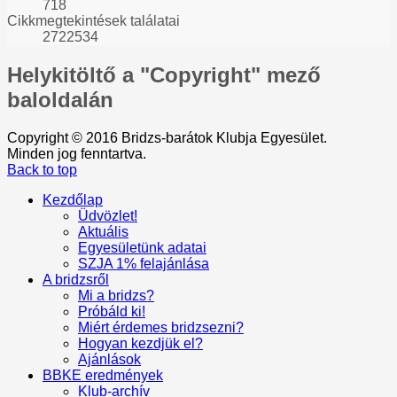
718
Cikkmegtekintések találatai
2722534
Helykitöltő
a "Copyright" mező
baloldalán
Copyright © 2016 Bridzs-barátok Klubja Egyesület.
Minden jog fenntartva.
Back to top
Kezdőlap
Üdvözlet!
Aktuális
Egyesületünk adatai
SZJA 1% felajánlása
A bridzsről
Mi a bridzs?
Próbáld ki!
Miért érdemes bridzsezni?
Hogyan kezdjük el?
Ajánlások
BBKE eredmények
Klub-archív