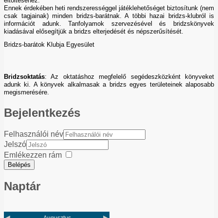
eltöltéséhez.
Ennek érdekében heti rendszerességgel játéklehetőséget biztosítunk (nem
csak tagjainak) minden bridzs-barátnak. A többi hazai bridzs-klubról is
információt adunk. Tanfolyamok szervezésével és bridzskönyvek
kiadásával elősegítjük a bridzs elterjedését és népszerűsítését.
Bridzs-barátok Klubja Egyesület
Bridzsoktatás
: Az oktatáshoz megfelelő segédeszközként könyveket
adunk ki. A könyvek alkalmasak a bridzs egyes területeinek alaposabb
megismerésére.
Bejelentkezés
Felhasználói név
Jelszó
Emlékezzen rám
Belépés
Naptár
◄
►
Augusztus