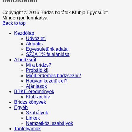
Copyright © 2016 Bridzs-barátok Klubja Egyesület.
Minden jog fenntartva.
Back to top
Kezdőlap
Üdvözlet!
Aktuális
Egyesületünk adatai
SZJA 1% felajánlása
A bridzsről
Mi a bridzs?
Próbáld ki!
Miért érdemes bridzsezni?
Hogyan kezdjük el?
Ajánlások
BBKE eredmények
Klub-archív
Bridzs könyvek
Egyéb
Szabályok
Linkek
Nemzetközi szabályok
Tanfolyamok