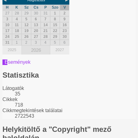
H
K
Sz
Cs
P
Szo
V
27
28
29
30
31
1
2
3
4
5
6
7
8
9
10
11
12
13
14
15
16
17
18
19
20
21
22
23
24
25
26
27
28
29
30
31
1
2
3
4
5
6
2026
2025
2027
Események
Statisztika
Látogatók
35
Cikkek
718
Cikkmegtekintések találatai
2722543
Helykitöltő
a "Copyright" mező
baloldalán