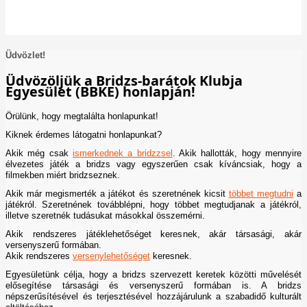
Linkek
Nemzetközi szabályok
Tanfolyamok
Üdvözlet!
Üdvözöljük a Bridzs-barátok Klubja
Egyesület (BBKE) honlapján!
Örülünk, hogy megtalálta honlapunkat!
Kiknek érdemes látogatni honlapunkat?
Akik még csak
ismerkednek a bridzzsel
. Akik hallották, hogy mennyire
élvezetes játék a bridzs vagy egyszerűen csak kíváncsiak, hogy a
filmekben miért bridzseznek.
Akik már megismerték a játékot és szeretnének kicsit
többet megtudni
a
játékról. Szeretnének továbblépni, hogy többet megtudjanak a játékról,
illetve szeretnék tudásukat másokkal összemérni.
Akik rendszeres játéklehetőséget keresnek, akár társasági, akár
versenyszerű formában.
Akik rendszeres
versenylehetőséget
keresnek.
Egyesületünk célja, hogy a bridzs szervezett keretek közötti művelését
elősegítése társasági és versenyszerű formában is. A bridzs
népszerűsítésével és terjesztésével hozzájárulunk a szabadidő kulturált