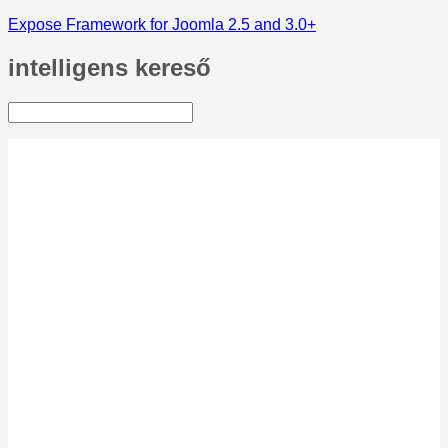
Expose Framework for Joomla 2.5 and 3.0+
intelligens
kereső
Kezdőlap
Üdvözlet!
Aktuális
Egyesületünk adatai
SZJA 1% felajánlása
A bridzsről
Mi a bridzs?
Próbáld ki!
Miért érdemes
bridzsezni?
Hogyan kezdjük el?
Ajánlások
BBKE eredmények
Klub-archív
Bridzs könyvek
Egyéb
Szabályok